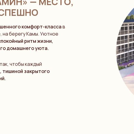
МИН» — МЕСТО,
ЕСПЕШНО
шенного комфорт-класса
в
е
, на берегу Камы. Уютное
спокойный ритм жизни,
его домашнего уюта.
так, чтобы каждый
, тишиной закрытого
ий.