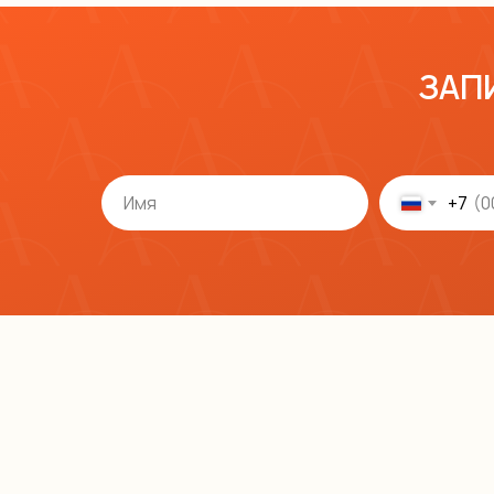
ЗАП
+7